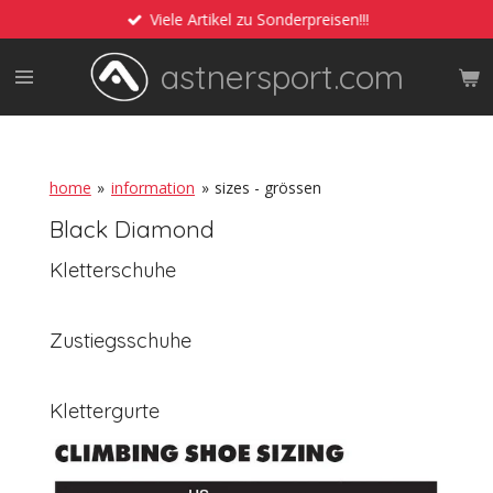
Viele Artikel zu Sonderpreisen!!!
Zum
Hauptinhalt
astnersport.com
springen
home
»
information
»
sizes - grössen
Black Diamond
Kletterschuhe
Zustiegsschuhe
Klettergurte