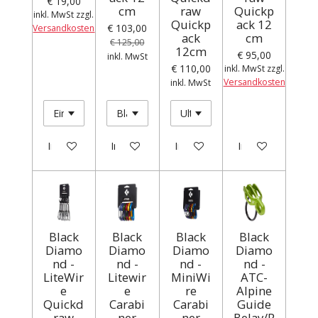
€ 19,00
cm
raw
Quickp
inkl. MwSt zzgl.
Quickp
ack 12
€ 103,00
Versandkosten
ack
cm
€ 125,00
12cm
€ 95,00
inkl. MwSt
€ 110,00
inkl. MwSt zzgl.
Versandkosten
inkl. MwSt
In den Warenkorb
In den Warenkorb
In den Warenkorb
In den Warenkor
Black
Black
Black
Black
Diamo
Diamo
Diamo
Diamo
nd -
nd -
nd -
nd -
LiteWir
Litewir
MiniWi
ATC-
e
e
re
Alpine
Quickd
Carabi
Carabi
Guide
raw
ner
ner
Belay/R