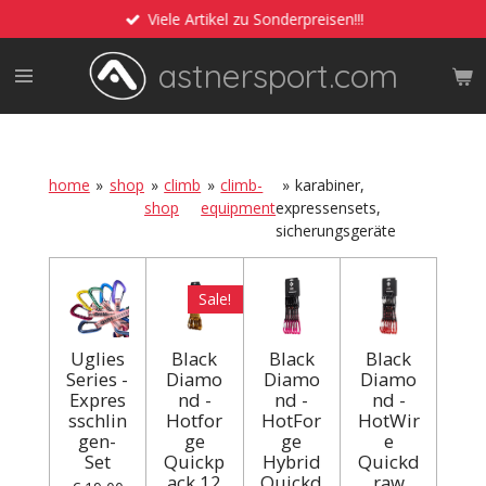
Viele Artikel zu Sonderpreisen!!!
Zum
Hauptinhalt
astnersport.com
springen
home
»
shop
»
climb
»
climb-
»
karabiner,
shop
equipment
expressensets,
sicherungsgeräte
Sale!
Uglies
Black
Black
Black
Series -
Diamo
Diamo
Diamo
Expres
nd -
nd -
nd -
sschlin
Hotfor
HotFor
HotWir
gen-
ge
ge
e
Set
Quickp
Hybrid
Quickd
ack 12
Quickd
raw