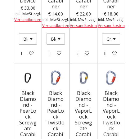
Device
Carabi
Carabi
Carabi
ner
ner
ner
€ 33,00
€ 14,00
€ 22,00
€ 18,00
inkl. MwSt zzgl.
Versandkosten
inkl. MwSt zzgl.
inkl. MwSt zzgl.
inkl. MwSt zzgl.
Versandkosten
Versandkosten
Versandkosten
In den Warenkorb
In den Warenkorb
Bei Verfügbarkeit benachrichti
In den Warenkor
Black
Black
Black
Black
Diamo
Diamo
Diamo
Diamo
nd -
nd -
nd -
nd -
PearLo
PearLo
VaporL
VaporL
ck
ck
ock
ock
Screwg
Twistlo
Screwg
Twistlo
ate
ck
ate
ck
Carabi
Carabi
Carabi
Carabi