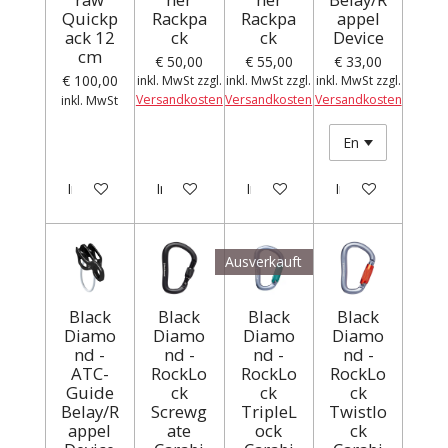
Quickp
Rackpa
Rackpa
appel
ack 12
ck
ck
Device
cm
€ 50,00
€ 55,00
€ 33,00
€ 100,00
inkl. MwSt zzgl.
inkl. MwSt zzgl.
inkl. MwSt zzgl.
Versandkosten
Versandkosten
Versandkosten
inkl. MwSt
In den Warenkorb
In den Warenkorb
In den Warenkorb
In den Warenkor
Ausverkauft
Black
Black
Black
Black
Diamo
Diamo
Diamo
Diamo
nd -
nd -
nd -
nd -
ATC-
RockLo
RockLo
RockLo
Guide
ck
ck
ck
Belay/R
Screwg
TripleL
Twistlo
appel
ate
ock
ck