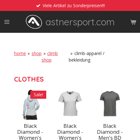
Viele Artikel zu Sonderpreisen!!!
Zum
Hauptinhalt
astnersport.com
springen
home
»
shop
»
climb
»
climb-apparel /
shop
bekleidung
CLOTHES
Sale!
Black
Black
Black
Diamond -
Diamond -
Diamond -
Women's
Women's
Men's BD