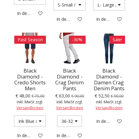
In den Warenkorb
In den Warenkorb
In den Warenkorb
Past Season
-30%
Sale!
Black
Black
Black
Diamond -
Diamond -
Diamond -
Credo Shorts
Crag Denim
Damen Crag
Men
Pants
Denim Pants
€ 48,00
€ 63,00
€ 52,50
€ 75,00
€ 90,00
€ 90,00
inkl. MwSt zzgl.
inkl. MwSt zzgl.
inkl. MwSt zzgl.
Versandkosten
Versandkosten
Versandkosten
In den Warenkorb
In den Warenkorb
In den Warenkorb