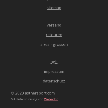
m
e
.
sitemap
n
4
d
0
e
4
versand
n
0
4
retouren
0
sizes - grössen
4
0
4
agb
0
4
impressum
0
4
datenschutz
S
t
© 2023 astnersport.com
e
Mit Unterstützung von
Webador
r