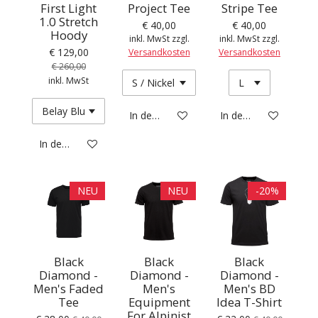
First Light
Project Tee
Stripe Tee
1.0 Stretch
€ 40,00
€ 40,00
Hoody
inkl. MwSt zzgl.
inkl. MwSt zzgl.
€ 129,00
Versandkosten
Versandkosten
€ 260,00
inkl. MwSt
In den Warenkorb
In den Warenkorb
In den Warenkorb
NEU
NEU
-20%
Black
Black
Black
Diamond -
Diamond -
Diamond -
Men's Faded
Men's
Men's BD
Tee
Equipment
Idea T-Shirt
For Alpinist