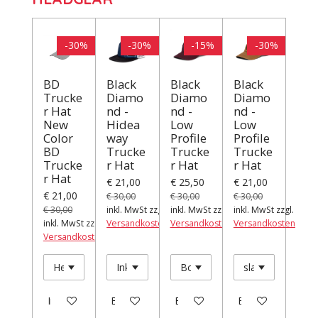
-30%
-30%
-15%
-30%
BD
Black
Black
Black
Trucke
Diamo
Diamo
Diamo
r Hat
nd -
nd -
nd -
New
Hidea
Low
Low
Color
way
Profile
Profile
BD
Trucke
Trucke
Trucke
Trucke
r Hat
r Hat
r Hat
r Hat
€ 21,00
€ 25,50
€ 21,00
€ 21,00
€ 30,00
€ 30,00
€ 30,00
€ 30,00
inkl. MwSt zzgl.
inkl. MwSt zzgl.
inkl. MwSt zzgl.
inkl. MwSt zzgl.
Versandkosten
Versandkosten
Versandkosten
Versandkosten
In den Warenkorb
Bei Verfügbarkeit benachrichtigen
Bei Verfügbarkeit benachrichti
Bei Verfügbarkeit