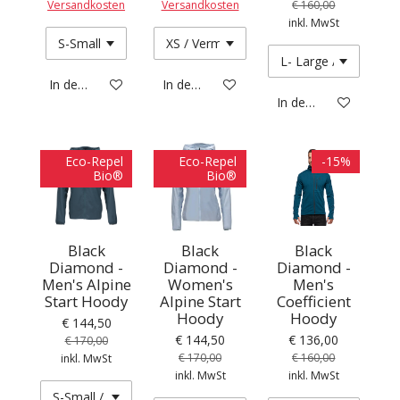
Versandkosten
Versandkosten
€ 160,00
inkl. MwSt
In den Warenkorb
In den Warenkorb
In den Warenkorb
Eco-Repel
Eco-Repel
-15%
Bio®
Bio®
Black
Black
Black
Diamond -
Diamond -
Diamond -
Men's Alpine
Women's
Men's
Start Hoody
Alpine Start
Coefficient
Hoody
Hoody
€ 144,50
€ 144,50
€ 136,00
€ 170,00
€ 170,00
€ 160,00
inkl. MwSt
inkl. MwSt
inkl. MwSt