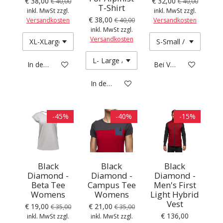
€ 38,00
€ 32,00
€ 40,00
€ 40,00
T-Shirt
inkl. MwSt zzgl.
inkl. MwSt zzgl.
€ 38,00
Versandkosten
€ 40,00
Versandkosten
inkl. MwSt zzgl.
Versandkosten
In den Warenkorb
Bei Verfügbarkeit ben
In den Warenkorb
-45%
-40%
-15%
Black
Black
Black
Diamond -
Diamond -
Diamond -
Beta Tee
Campus Tee
Men's First
Womens
Womens
Light Hybrid
Vest
€ 19,00
€ 21,00
€ 35,00
€ 35,00
€ 136,00
inkl. MwSt zzgl.
inkl. MwSt zzgl.