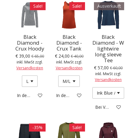
Sale!
Sale!
Ausverkauft
Black
Black
Black
Diamond -
Diamond -
Diamond - W
Crux Hoody
Crux Tank
lightwire
long sleeve
€ 39,00
€ 24,00
€ 65,00
€ 40,00
Tee
inkl. MwSt zzgl.
inkl. MwSt zzgl.
€ 57,00
Versandkosten
Versandkosten
€ 60,00
inkl. MwSt zzgl.
Versandkosten
In den Warenkorb
In den Warenkorb
Bei Verfügbarkeit ben
-35%
Sale!