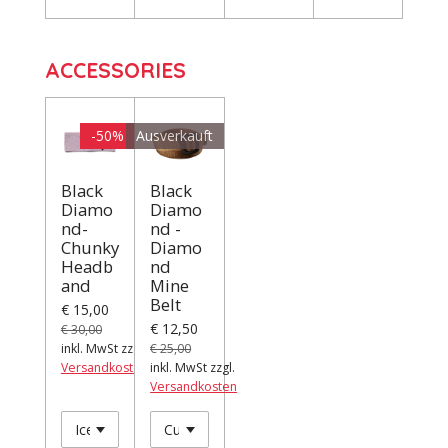
ACCESSORIES
-50%
Ausverkauft
Black
Black
Diamo
Diamo
nd-
nd -
Chunky
Diamo
Headb
nd
and
Mine
Belt
€ 15,00
€ 12,50
€ 30,00
inkl. MwSt zzgl.
€ 25,00
Versandkosten
inkl. MwSt zzgl.
Versandkosten