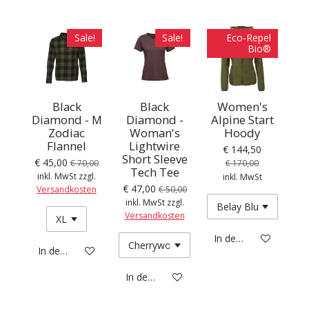
Sale!
Sale!
Eco-Repel
Bio®
Black
Black
Women's
Diamond - M
Diamond -
Alpine Start
Zodiac
Woman's
Hoody
Flannel
Lightwire
€ 144,50
Short Sleeve
€ 45,00
€ 70,00
€ 170,00
Tech Tee
inkl. MwSt zzgl.
inkl. MwSt
€ 47,00
Versandkosten
€ 50,00
inkl. MwSt zzgl.
Versandkosten
In den Warenkorb
In den Warenkorb
In den Warenkorb