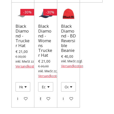
-30%
-30%
Black
Black
Black
Diamo
Diamo
Diamo
nd -
nd -
nd - BD
Trucke
Wome
Reversi
r Hat
ns
ble
Trucke
Beanie
€ 21,00
r Hat
€ 40,00
€ 30,00
€ 21,00
inkl. MwSt zzgl.
inkl. MwSt zzgl.
Versandkosten
Versandkosten
€ 30,00
inkl. MwSt zzgl.
Versandkosten
In den Warenkorb
Bei Verfügbarkeit benachrichtigen
In den Warenkorb