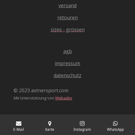
4
versand
n
0
4
retouren
0
sizes - grössen
4
0
4
agb
0
4
impressum
0
4
datenschutz
S
t
© 2023 astnersport.com
e
Mit Unterstützung von
Webador
r
n
e
E-Mail
Karte
Instagram
WhatsApp