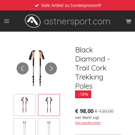
Viele Artikel zu Sonderpreisen!!!
Zum
Hauptinhalt
astnersport.com
springen
Black
Diamond -
Trail Cork
Trekking
Poles
-18%
€ 98,00
€ 120,00
inkl. MwSt zzgl.
Versandkosten