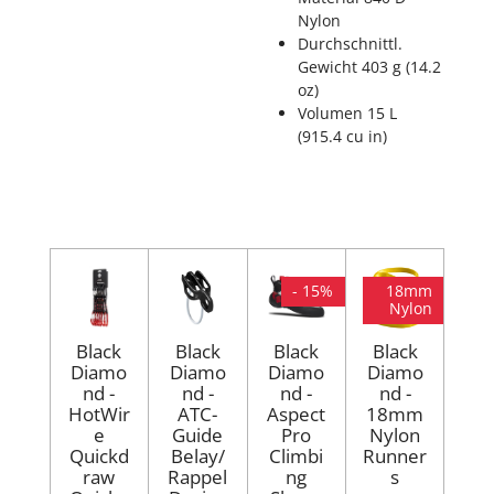
Nylon
Durchschnittl.
Gewicht
403 g (14.2
oz)
Volumen
15 L
(915.4 cu in)
- 15%
18mm
Nylon
Black
Black
Black
Black
Diamo
Diamo
Diamo
Diamo
nd -
nd -
nd -
nd -
HotWir
ATC-
Aspect
18mm
e
Guide
Pro
Nylon
Quickd
Belay/
Climbi
Runner
raw
Rappel
ng
s