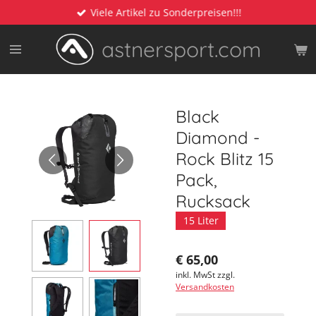
Viele Artikel zu Sonderpreisen!!!
Zum
Hauptinhalt
astnersport.com
springen
Black
Diamond -
Rock Blitz 15
Pack,
Rucksack
15 Liter
€ 65,00
inkl. MwSt zzgl.
Versandkosten