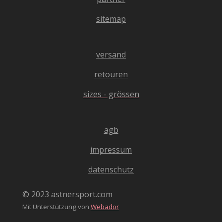
3
s
m
e
.
sitemap
n
4
d
0
e
4
versand
n
0
4
retouren
0
sizes - grössen
4
0
4
agb
0
4
impressum
0
4
datenschutz
S
t
© 2023 astnersport.com
e
Mit Unterstützung von
Webador
r