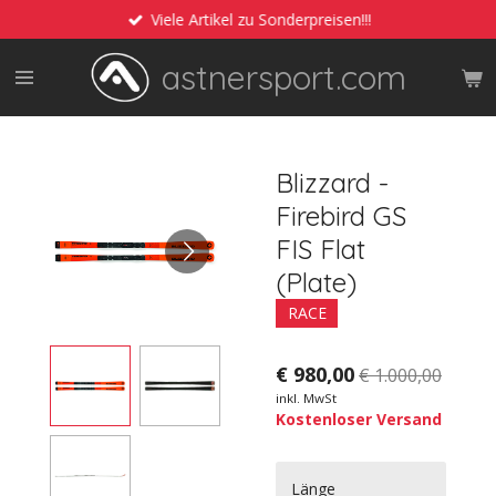
Viele Artikel zu Sonderpreisen!!!
Zum
Hauptinhalt
astnersport.com
springen
Blizzard -
Firebird GS
FIS Flat
(Plate)
RACE
€ 980,00
€ 1.000,00
inkl. MwSt
Kostenloser Versand
Länge