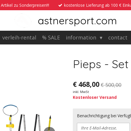
 Artikel zu Sonderpreisen!!!
kostenlose Lieferung ab 100 € Ein
astnersport.com
verleih-rental
% SALE
information
contact
Pieps - Set
€ 468,00
€ 500,00
inkl. MwSt
Kostenloser Versand
Benachrichtigung bei Verfügb