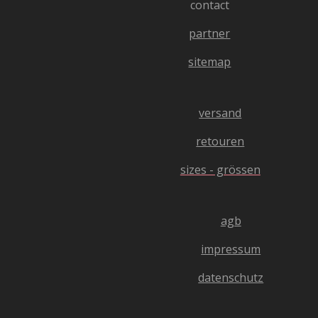
3
contact
m
.
partner
4
0
sitemap
4
0
4
versand
0
4
retouren
0
sizes - grössen
4
0
4
agb
0
4
impressum
S
t
datenschutz
e
r