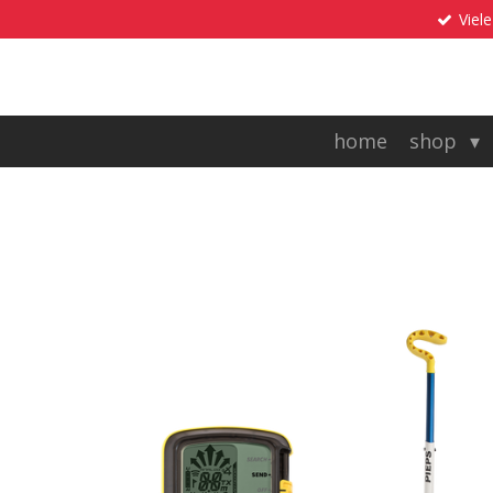
Viele
Zum
Hauptinhalt
springen
home
shop