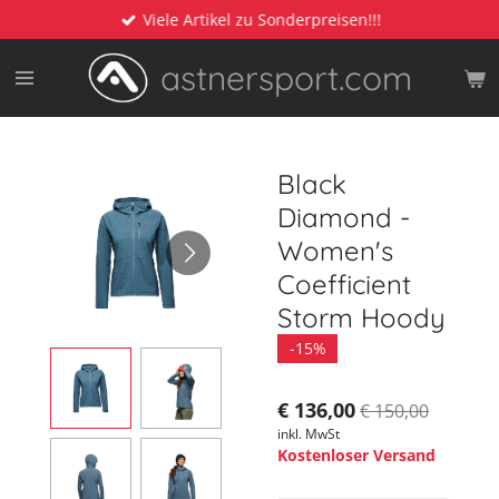
Viele Artikel zu Sonderpreisen!!!
Zum
Hauptinhalt
astnersport.com
springen
Black
Diamond -
Women's
Coefficient
Storm Hoody
-15%
€ 136,00
€ 150,00
inkl. MwSt
Kostenloser Versand