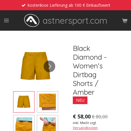
kostenlose Lieferung ab 100 € Einkaufswert
Zum
Hauptinhalt
astnersport.com
springen
Black
Diamond -
Women's
Dirtbag
Shorts /
Amber
NEU
€ 58,00
€ 80,00
inkl. MwSt zzgl.
Versandkosten