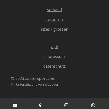
0
e
4
versand
n
0
4
retouren
0
sizes - grössen
4
0
4
agb
0
4
impressum
0
4
datenschutz
S
t
© 2023 astnersport.com
e
Mit Unterstützung von
Webador
r
n
e