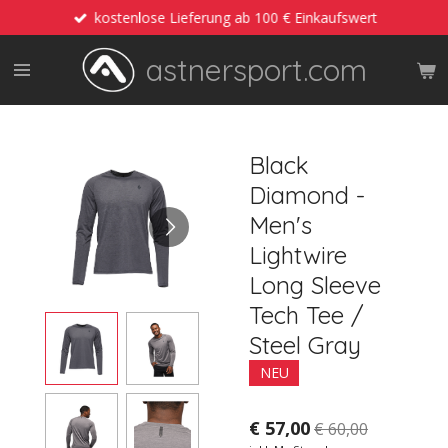
kostenlose Lieferung ab 100 € Einkaufswert
Zum
Hauptinhalt
astnersport.com
springen
Black
Diamond -
Men's
Lightwire
Long Sleeve
Tech Tee /
Steel Gray
NEU
€ 57,00
€ 60,00