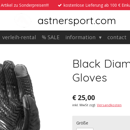
 Artikel zu Sonderpreisen!!!
kostenlose Lieferung ab 100 € Ein
astnersport.com
verleih-rental
% SALE
information
contact
Black Diam
Gloves
€ 25,00
inkl. MwSt zzgl.
Versandkosten
Größe