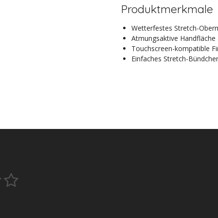
Produktmerkmale
Wetterfestes Stretch-Oberm
Atmungsaktive Handfläche au
Touchscreen-kompatible Fi
Einfaches Stretch-Bündche
5
B
e
S
w
t
e