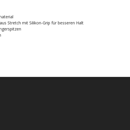
aterial
s Stretch mit Silikon-Grip für besseren Halt
ngerspitzen
n