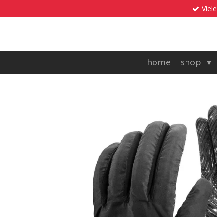
Viele
Zum
Hauptinhalt
springen
home
shop