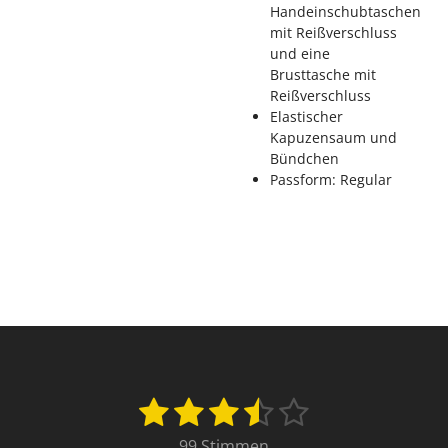
Handeinschubtaschen
mit Reißverschluss
und eine
Brusttasche mit
Reißverschluss
Elastischer
Kapuzensaum und
Bündchen
Passform: Regular
1
2
3
4
5
B
B
e
e
S
S
S
S
S
99 Stimmen