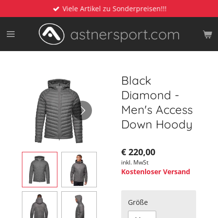
Viele Artikel zu Sonderpreisen!!!
Zum
Hauptinhalt
astnersport.com
springen
Black
Diamond -
Men's Access
Down Hoody
€ 220,00
inkl. MwSt
Kostenloser Versand
Größe