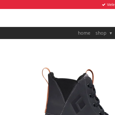
Viele
Zum
Hauptinhalt
springen
home
shop