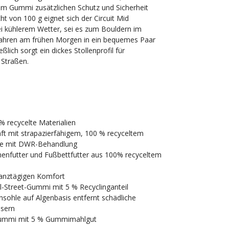
em Gummi zusätzlichen Schutz und Sicherheit
cht von 100 g eignet sich der Circuit Mid
ei kühlerem Wetter, sei es zum Bouldern im
ahren am frühen Morgen in ein bequemes Paar
ßlich sorgt ein dickes Stollenprofil für
 Straßen.
% recycelte Materialien
ft mit strapazierfähigem, 100 % recyceltem
e mit DWR-Behandlung
nnenfutter und Fußbettfutter aus 100% recyceltem
ganztägigen Komfort
-Street-Gummi mit 5 % Recyclinganteil
hle auf Algenbasis entfernt schädliche
ssern
Gummi mit 5 % Gummimahlgut