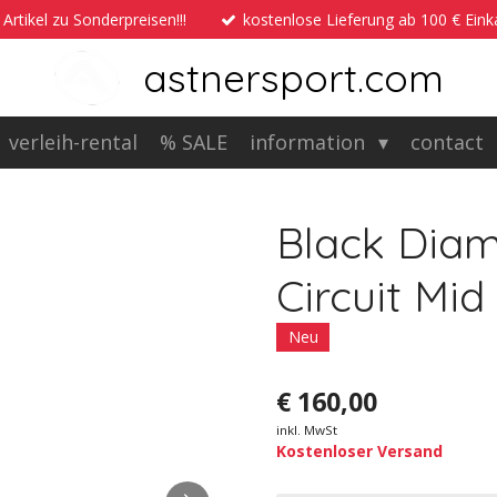
 Artikel zu Sonderpreisen!!!
kostenlose Lieferung ab 100 € Ein
astnersport.com
verleih-rental
% SALE
information
contact
Black Diam
Circuit Mid
Neu
€ 160,00
inkl. MwSt
Kostenloser Versand