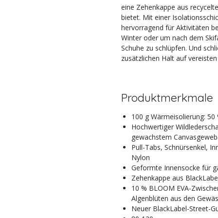
eine Zehenkappe aus recycelt
bietet. Mit einer Isolationsschi
hervorragend für Aktivitäten b
Winter oder um nach dem Skif
Schuhe zu schlüpfen. Und schlie
zusätzlichen Halt auf vereisten
Produktmerkmale
100 g Wärmeisolierung: 50 
Hochwertiger Wildlederscha
gewachstem Canvasgeweb
Pull-Tabs, Schnürsenkel, I
Nylon
Geformte Innensocke für 
Zehenkappe aus BlackLabel
10 % BLOOM EVA-Zwischenso
Algenblüten aus den Gewä
Neuer BlackLabel-Street-