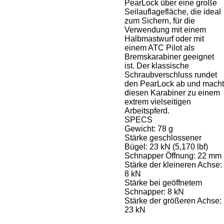
PearLock über eine große
Seilauflagefläche, die ideal
zum Sichern, für die
Verwendung mit einem
Halbmastwurf oder mit
einem ATC Pilot als
Bremskarabiner geeignet
ist. Der klassische
Schraubverschluss rundet
den PearLock ab und macht
diesen Karabiner zu einem
extrem vielseitigen
Arbeitspferd.
SPECS
Gewicht: 78 g
Stärke geschlossener
Bügel: 23 kN (5,170 lbf)
Schnapper Öffnung: 22 mm
Stärke der kleineren Achse:
8 kN
Stärke bei geöffnetem
Schnapper: 8 kN
Stärke der größeren Achse:
23 kN