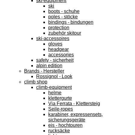
ski-equipment
ski
boots - schuhe
poles - stöcke
bindings - bindungen
protection
zubehör skitour
ski-accessoires
gloves
headgear
accessories
safety - sicherheit
alpin edition
Brands - Hersteller
Rossignol - Look
climb shop
climb-equipment
helme
klettergurte
Via Ferrata - Klettersteig
Seile-ropes
karabiner, expressensets,
sicherungsgeräte
eis - hochtouren
rucksäcke