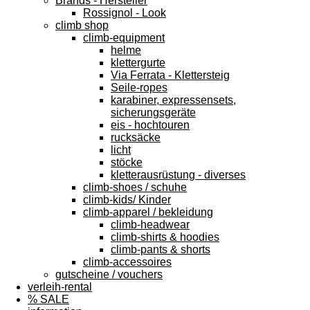
Brands - Hersteller
Rossignol - Look
climb shop
climb-equipment
helme
klettergurte
Via Ferrata - Klettersteig
Seile-ropes
karabiner, expressensets,
sicherungsgeräte
eis - hochtouren
rucksäcke
licht
stöcke
kletterausrüstung - diverses
climb-shoes / schuhe
climb-kids/ Kinder
climb-apparel / bekleidung
climb-headwear
climb-shirts & hoodies
climb-pants & shorts
climb-accessoires
gutscheine / vouchers
verleih-rental
% SALE