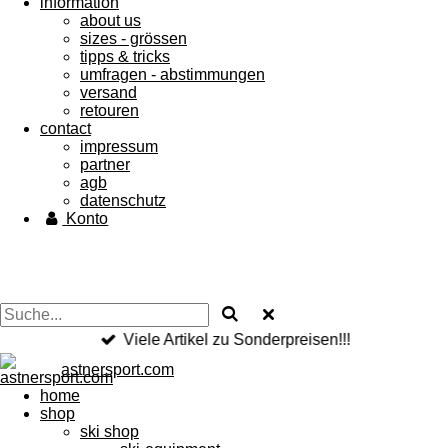
information
about us
sizes - grössen
tipps & tricks
umfragen - abstimmungen
versand
retouren
contact
impressum
partner
agb
datenschutz
Konto
Viele Artikel zu Sonderpreisen!!!
astnersport.com
home
shop
ski shop