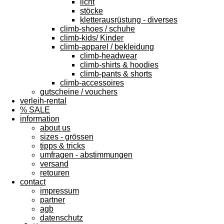
licht
stöcke
kletterausrüstung - diverses
climb-shoes / schuhe
climb-kids/ Kinder
climb-apparel / bekleidung
climb-headwear
climb-shirts & hoodies
climb-pants & shorts
climb-accessoires
gutscheine / vouchers
verleih-rental
% SALE
information
about us
sizes - grössen
tipps & tricks
umfragen - abstimmungen
versand
retouren
contact
impressum
partner
agb
datenschutz