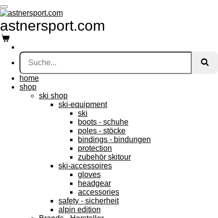
Zum
Hauptinhalt
astnersport.com
springen
home
shop
ski shop
ski-equipment
ski
boots - schuhe
poles - stöcke
bindings - bindungen
protection
zubehör skitour
ski-accessoires
gloves
headgear
accessories
safety - sicherheit
alpin edition