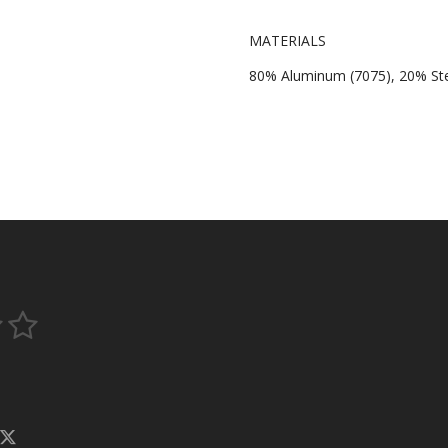
MATERIALS
80% Aluminum (7075), 20% St
5
B
e
S
w
t
e
r
e
t
X