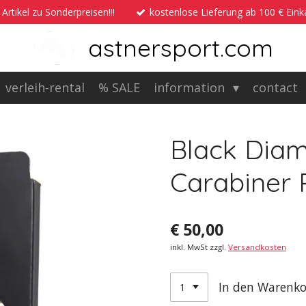
 Artikel zu Sonderpreisen!!!
kostenlose Lieferung ab 100 € Ein
astnersport.com
verleih-rental
% SALE
information
contact
Black Diam
Carabiner
€ 50,00
inkl. MwSt zzgl.
Versandkosten
In den Warenk