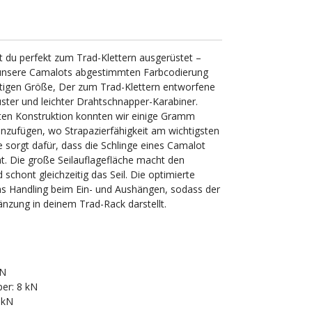
t du perfekt zum Trad-Klettern ausgerüstet –
f unsere Camalots abgestimmten Farbcodierung
chtigen Größe, Der zum Trad-Klettern entworfene
uster und leichter Drahtschnapper-Karabiner.
en Konstruktion konnten wir einige Gramm
inzufügen, wo Strapazierfähigkeit am wichtigsten
 sorgt dafür, dass die Schlinge eines Camalot
t. Die große Seilauflagefläche macht den
 schont gleichzeitig das Seil. Die optimierte
s Handling beim Ein- und Aushängen, sodass der
gänzung in deinem Trad-Rack darstellt.
kN
er: 8 kN
 kN