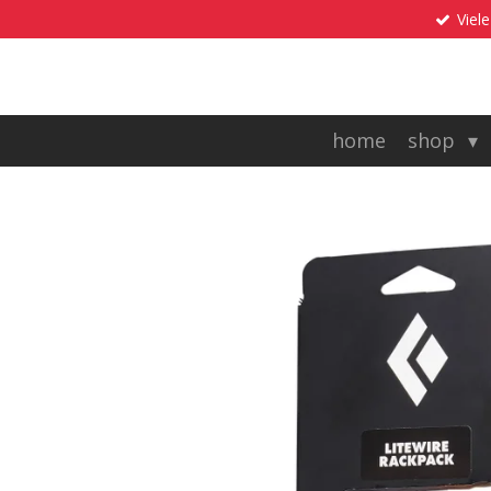
Viele
Zum
Hauptinhalt
springen
home
shop