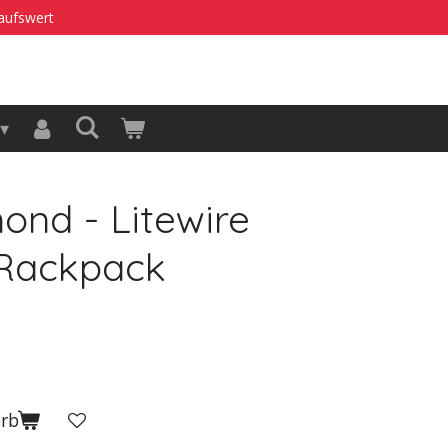
kaufswert
ond - Litewire
 Rackpack
orb