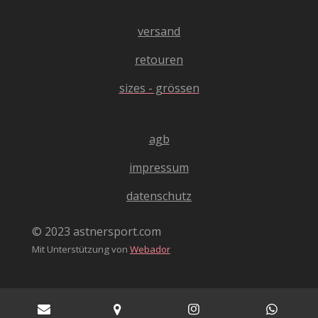
d
0
e
4
versand
n
0
4
retouren
0
sizes - grössen
4
0
4
agb
0
4
impressum
0
4
datenschutz
S
t
© 2023 astnersport.com
e
Mit Unterstützung von
Webador
r
n
e