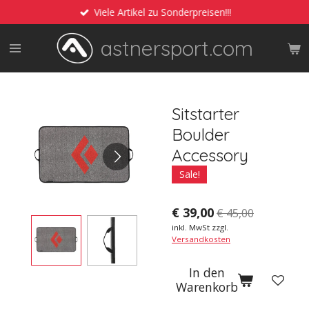
Viele Artikel zu Sonderpreisen!!!
Zum
Hauptinhalt
astnersport.com
springen
Sitstarter
Boulder
Accessory
Sale!
€ 39,00
€ 45,00
inkl. MwSt zzgl.
Versandkosten
In den
Warenkorb